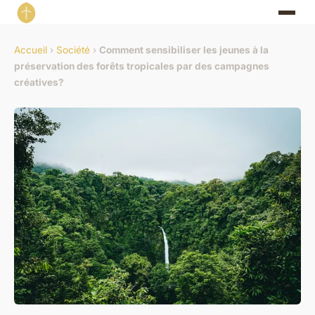
Accueil
›
Société
›
Comment sensibiliser les jeunes à la
préservation des forêts tropicales par des campagnes
créatives?